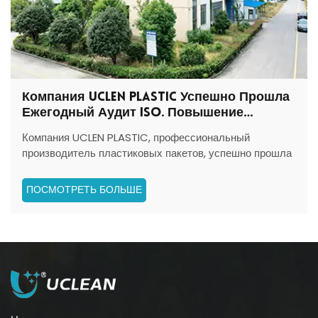
Компания UCLEN PLASTIC Успешно Прошла
Ежегодный Аудит ISO. Повышение
Стандартов Производства И Управления.
Компания UCLEN PLASTIC, профессиональный
производитель пластиковых пакетов, успешно прошла
ежегодный аудит ISO, проведенный уполномоченной
независимой организацией. Тщательная проверка на
ПОСМОТРЕТЬ БОЛЬШЕ
месте подтвердила, что система управления
качеством компании функционирует стабильно и
полностью соответствует м...