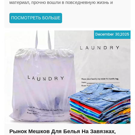
материал, прочно вошли в повседневную жизнь и
промышленное производство. Выбор материалов
напрямую определяет их характеристики, области
ПОСМОТРЕТЬ БОЛЬШЕ
применения и экологические свойства. С ростом
глобального экологического сознания и ужесточением
December 30,2025
политики индустрия пла...
Рынок Мешков Для Белья На Завязках,