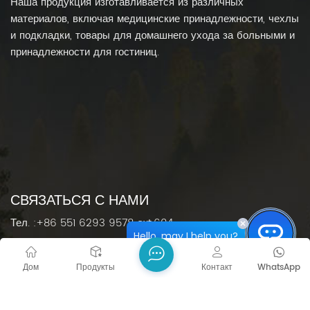
Наша продукция изготавливается из различных
материалов, включая медицинские принадлежности, чехлы
и подкладки, товары для домашнего ухода за больными и
принадлежности для гостиниц.
СВЯЗАТЬСЯ С НАМИ
Тел. :
+86 551 6293 9578 ext.604
Hello, may I help you?
Электронная почта :
inquiry@ucleanplastic.com
Дом
Продукты
Контакт
WhatsApp
Адрес : No. 101, Building 1, Shuangxin Industrial Park,
Tongcheng City, Anhui Province, China