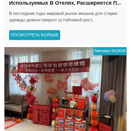
Используемых В Отелях, Расширяется По
Всему Миру.
В последние годы мировой рынок мешков для стирки
одежды демонстрирует устойчивый рост,
обусловленный повышением стандартов гигиены,
развитием туристического и медицинского секторов, а
ПОСМОТРЕТЬ БОЛЬШЕ
также переходом к использованию фирменных
производственных материалов. Согласно отчету
February 06,2026
Grand View Research за 2024...