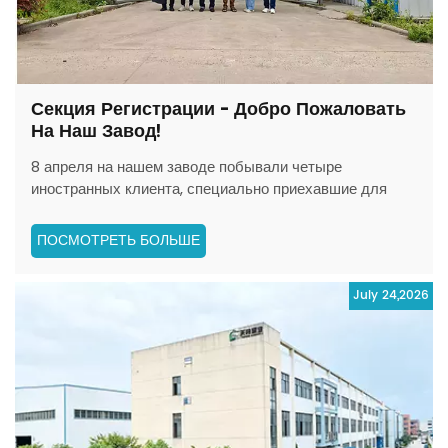
Секция Регистрации - Добро Пожаловать
На Наш Завод!
8 апреля на нашем заводе побывали четыре
иностранных клиента, специально приехавшие для
осмотра оборудования. Все сразу перешли к делу,
сосредоточившись на нашей продукции. пакеты для
ПОСМОТРЕТЬ БОЛЬШЕ
рвоты на завязкахОни тщательно проверили весь
процесс, от производства до контроля качества.
July 24,2026
Взаимодействие на месте...