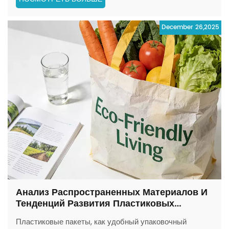
запуске своего англоязычного веб-
сайта.https://www.ucleanplastic.com)! Эта
December 26,2025
совершенно новая онлайн-платформа — важный шаг в
углублен...
Анализ Распространенных Материалов И
Тенденций Развития Пластиковых
Пакетов.
Пластиковые пакеты, как удобный упаковочный