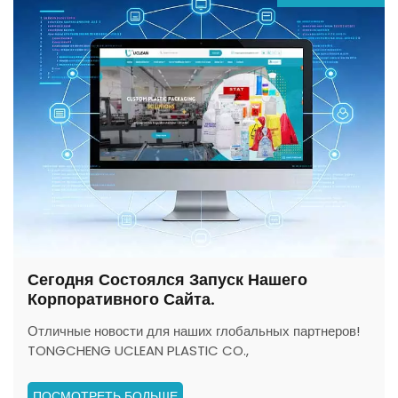
Сегодня Состоялся Запуск Нашего
Корпоративного Сайта.
Отличные новости для наших глобальных партнеров!
TONGCHENG UCLEAN PLASTIC CO.,
LTD(Профессиональный производитель гибкой
упаковки из Китая) рад объявить об официальном
ПОСМОТРЕТЬ БОЛЬШЕ