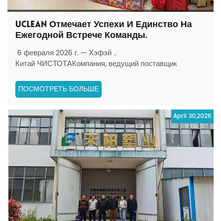
UCLEAN Отмечает Успехи И Единство На
Ежегодной Встрече Команды.
6 февраля 2026 г. — Хэфэй，
Китай ЧИСТОТАКомпания, ведущий поставщик
комплексных решений в области мягкой упаковки,
недавно провела ежегодное корпоративное торжество
ПОСМОТРЕТЬ БОЛЬШЕ
31 января 2026 года, собрав вместе сотрудников
отделов продаж и бизнеса, а также их семьи, для
April 30,2026
вечера, наполненного благодарностью, ра...