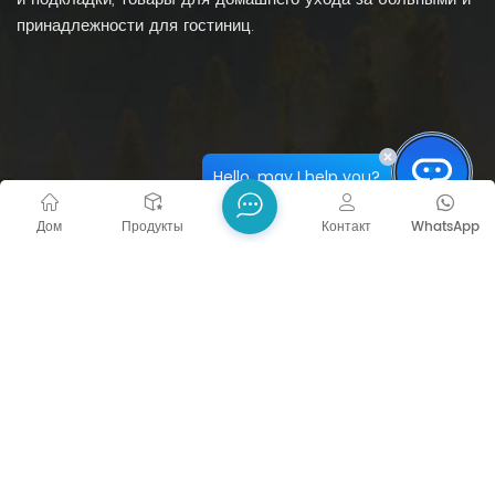
принадлежности для гостиниц.
Hello, may I help you?
Дом
Продукты
Контакт
WhatsApp
СВЯЗАТЬСЯ С НАМИ
Тел. :
+86 551 6293 9578 ext.604
Электронная почта :
inquiry@ucleanplastic.com
Адрес : No. 101, Building 1, Shuangxin Industrial Park,
Tongcheng City, Anhui Province, China
GET CONNECTED