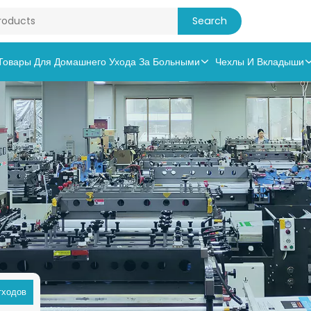
Товары Для Домашнего Ухода За Больными
Чехлы И Вкладыши
тходов