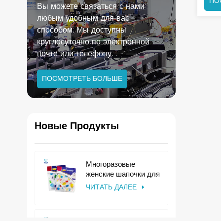
ПО
Вы можете связаться с нами
А
любым удобным для вас
способом. Мы доступны
круглосуточно по электронной
почте или телефону.
ПОСМОТРЕТЬ БОЛЬШЕ
Новые Продукты
Многоразовые
женские шапочки для
душа из ЭВА и
ЧИТАТЬ ДАЛЕЕ
пластика для
использования в
отелях.