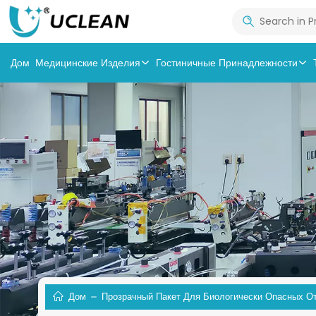
Дом
Медицинские Изделия
Гостиничные Принадлежности
Дом
Прозрачный Пакет Для Биологически Опасных О