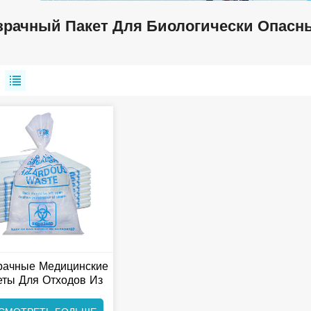
зрачный Пакет Для Биологически Опасн
рачные Медицинские
еты Для Отходов Из
Полипропилена,
Пригодные Для