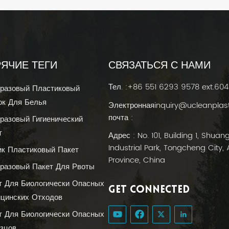
РЯЧИЕ ТЕГИ
СВЯЗАТЬСЯ С НАМИ
Тел. :
+86 551 6293 9578 ext.604
разовый Пластиковый
к Для Белья
Электронная
inquiry@ucleanplas
почта :
разовый Гигиенический
т
Адрес : No. 101, Building 1, Shuan
Industrial Park, Tongcheng City, 
ик Пластиковый Пакет
Province, China
разовый Пакет Для Рвоты
т Для Биологически Опасных
GET CONNECTED
цинских Отходов
т Для Биологически Опасных
зцов