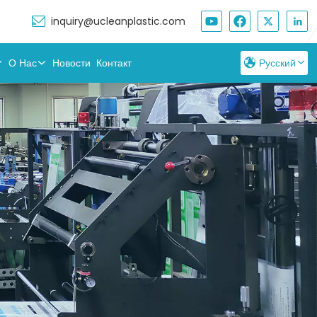
inquiry@ucleanplastic.com
О Нас
Новости
Контакт
Русский
English
Français
Русский
Español
بالعربية