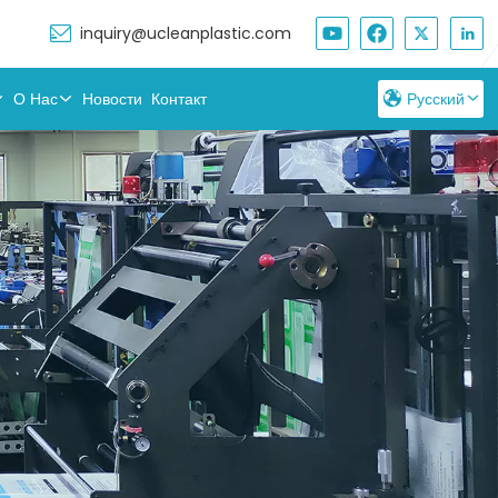
inquiry@ucleanplastic.com
О Нас
Новости
Контакт
Русский
English
Français
Русский
Español
بالعربية