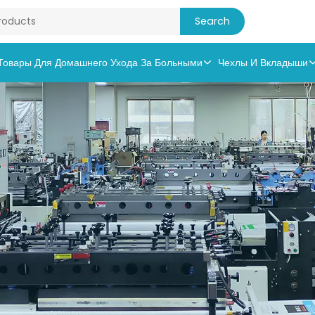
Товары Для Домашнего Ухода За Больными
Чехлы И Вкладыши