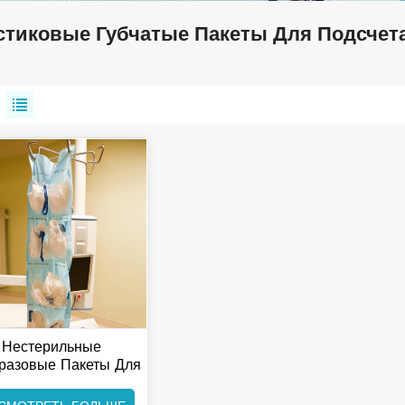
стиковые Губчатые Пакеты Для Подсчет
Нестерильные
разовые Пакеты Для
ргических Губок Для
Обеспечения