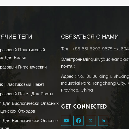
РЯЧИЕ ТЕГИ
СВЯЗАТЬСЯ С НАМИ
Тел. :
+86 551 6293 9578 ext.604
разовый Пластиковый
к Для Белья
Электронная
inquiry@ucleanplas
почта :
разовый Гигиенический
т
Адрес : No. 101, Building 1, Shuan
Industrial Park, Tongcheng City, 
ик Пластиковый Пакет
Province, China
разовый Пакет Для Рвоты
т Для Биологически Опасных
GET CONNECTED
цинских Отходов
т Для Биологически Опасных
зцов