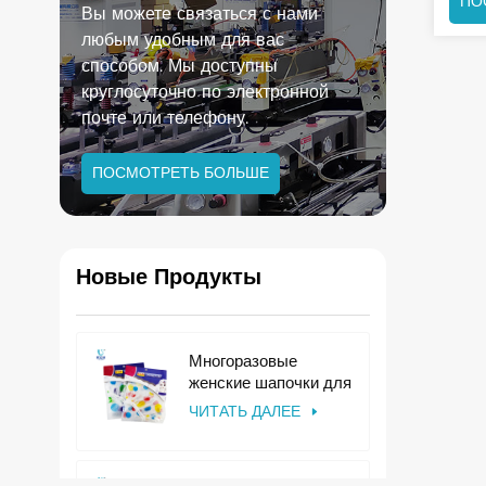
ПО
Вы можете связаться с нами
любым удобным для вас
способом. Мы доступны
круглосуточно по электронной
почте или телефону.
ПОСМОТРЕТЬ БОЛЬШЕ
Новые Продукты
Многоразовые
женские шапочки для
душа из ЭВА и
ЧИТАТЬ ДАЛЕЕ
пластика для
использования в
отелях.